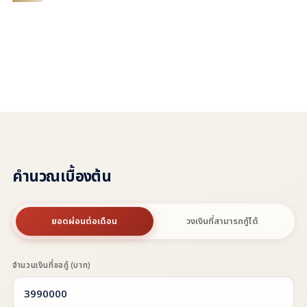
Grand Verona - Premium Townhome
บ้านเดี่ยว
มอเตอร์เวย์ — กรุงเทพกรีฑาตัดใหม่
The Hampton
รามคำแหง - ร่มเกล้า
พระราม 9 — กรุงเทพกรีฑา
คำนวณเบื้องต้น
ยอดผ่อนต่อเดือน
วงเงินที่สามารถกู้ได้
จำนวนเงินที่ขอกู้ (บาท)