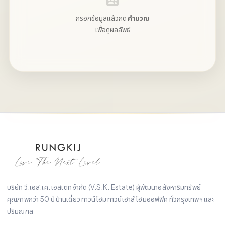
กรอกข้อมูลแล้วกด
คำนวณ
เพื่อดูผลลัพธ์
บริษัท วี.เอส.เค. เอสเตท จำกัด (V.S.K. Estate) ผู้พัฒนาอสังหาริมทรัพย์
คุณภาพกว่า 50 ปี บ้านเดี่ยว ทาวน์โฮม ทาวน์เฮาส์ โฮมออฟฟิศ ทั่วกรุงเทพฯ และ
ปริมณฑล