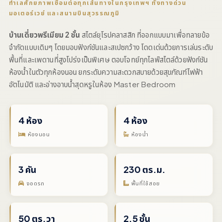
ทำเลศักยภาพเชื่อมต่อทุกเส้นทางในกรุงเทพฯ ทั้งทางด่วน
มอเตอร์เวย์ และสนามบินสุวรรณภูมิ
บ้านเดี่ยวพรีเมียม 2 ชั้น
สไตล์ยุโรปคลาสสิก ที่ออกแบบมาเพื่อทลายข้อ
จำกัดแบบเดิมๆ โดยมอบฟังก์ชันและสเปซกว้าง โดดเด่นด้วยการเล่นระดับ
พื้นที่และเพดานที่สูงโปร่งเป็นพิเศษ ตอบโจทย์ทุกไลฟ์สไตล์ด้วยฟังก์ชัน
ห้องน้ำในตัวทุกห้องนอน ยกระดับความสะดวกสบายด้วยสุขภัณฑ์ไฟฟ้า
อัตโนมัติ และอ่างอาบน้ำสุดหรูในห้อง Master Bedroom
4 ห้อง
4 ห้อง
ห้องนอน
ห้องน้ำ
3 คัน
230 ตร.ม.
จอดรถ
พื้นที่ใช้สอย
50 ตร.วา
2.5 ชั้น