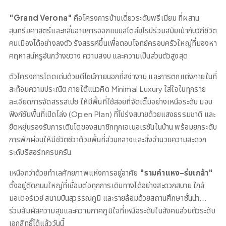
"Grand Verona"
คือโครงการบ้านเดี่ยวระดับพรีเมียม ที่ผสาน
สุนทรียศาสตร์และกลิ่นอายการออกแบบสไตล์ยุโรปร่วมสมัยเข้ากับวิถีชีวิต
คนเมืองได้อย่างลงตัว รังสรรค์ขึ้นเพื่อตอบโจทย์ครอบครัวใหญ่ที่มองหา
คฤหาสน์หรูอันกว้างขวาง ความสงบ และความเป็นส่วนตัวสูงสุด
ตัวโครงการโดดเด่นด้วยดีไซน์ภายนอกที่สง่างาม และการตกแต่งภายในที่
สะท้อนความประณีต ภายใต้แนวคิด Minimal Luxury ใส่ใจในทุกราย
ละเอียดการจัดสรรสเปซ ให้มีพื้นที่ใช้สอยที่จัดเต็มอย่างเหนือระดับ มอบ
ฟังก์ชันพื้นที่เปิดโล่ง (Open Plan) ที่โปร่งสบายด้วยแสงธรรมชาติ และ
ยืดหยุ่นรองรับการเติบโตของสมาชิกทุกเจเนอเรชันในบ้าน พร้อมยกระดับ
การพักผ่อนให้มีชีวิตชีวาด้วยพื้นที่ส่วนกลางและสิ่งอำนวยความสะดวก
ระดับรีสอร์ทครบครัน
เหนือกว่าด้วยทำเลศักยภาพแห่งการอยู่อาศัย
"รามคำแหง–ร่มเกล้า"
ตั้งอยู่ติดถนนใหญ่ที่เชื่อมต่อทุกการเดินทางได้อย่างสะดวกสบาย ใกล้
มอเตอร์เวย์ สนามบินสุวรรณภูมิ และรายล้อมด้วยสถานศึกษาชั้นนำ...
ร่วมสัมผัสความสุขและความภาคภูมิใจที่เหนือระดับในสังคมส่วนตัวระดับ
เอกสิทธิ์ได้แล้ววันนี้