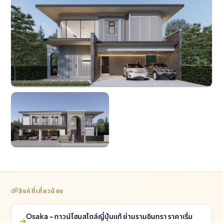
ลิงก์ที่เกี่ยวข้อง
Osaka - ทาวน์โฮมสไตล์ญี่ปุ่นแท้ ย่านรามอินทรา ราคาเริ่ม