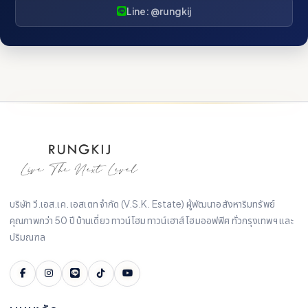
Line: @rungkij
บริษัท วี.เอส.เค. เอสเตท จำกัด (V.S.K. Estate) ผู้พัฒนาอสังหาริมทรัพย์
คุณภาพกว่า 50 ปี บ้านเดี่ยว ทาวน์โฮม ทาวน์เฮาส์ โฮมออฟฟิศ ทั่วกรุงเทพฯ และ
ปริมณฑล