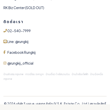
RK Biz Center (SOLD OUT)
ติดต่อเรา
02-540-7999
Line: @rungkij
Facebook Rungkij
@rungkij_official
บ้านจัดสรร กรุงเทพ · ทาวน์โฮม ราคาถูก · บ้านเดี่ยว ใกล้สนามบิน · บ้านใกล้รถไฟฟ้า · บ้านมือหนึ่ง
กรุงเทพ
© 2026 บริษัท วี.เอส.เค. เอสเตท จำกัด (V.S.K. Estate Co., Ltd.) สงวนลิขสิทธิ์
ทุกประการ