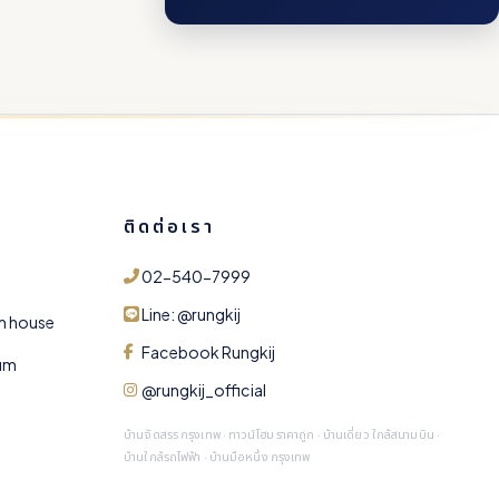
รุ่งกิจ วี.เอส.เค. เอสเตท
ทีมงานพร้อมตอบคำถาม
า
ติดต่อเรา
02-540-7999
รุ่งกิจ กรุ๊ป
Line: @rungkij
m house
Facebook Rungkij
ium
@rungkij_official
บ้านจัดสรร กรุงเทพ · ทาวน์โฮม ราคาถูก · บ้านเดี่ยว ใกล้สนามบิน ·
🏘 ดูโครงการ
💰 ราคา & โปร
🏦 คำนวณสินเชื่อ
บ้านใกล้รถไฟฟ้า · บ้านมือหนึ่ง กรุงเทพ
📅 นัดเยี่ยมชม