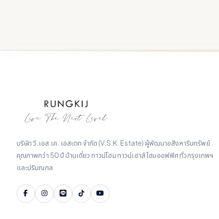
บริษัท วี.เอส.เค. เอสเตท จำกัด (V.S.K. Estate) ผู้พัฒนาอสังหาริมทรัพย์
คุณภาพกว่า 50 ปี บ้านเดี่ยว ทาวน์โฮม ทาวน์เฮาส์ โฮมออฟฟิศ ทั่วกรุงเทพฯ
และปริมณฑล