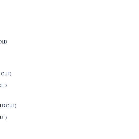
ชื่อ – นามสกุล
*
เบอร์โทรศัพท์
*
SOLD
อีเมล
โครงการที่สนใจ
D OUT)
ข้อความ / คำถาม
OLD
OLD OUT)
OUT)
ส่งข้อความ
02-540-7999